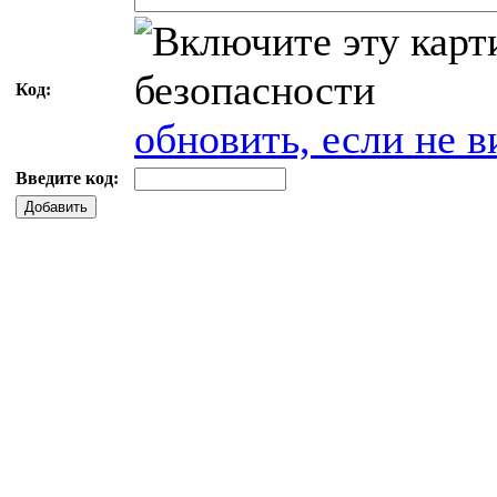
Код:
обновить, если не в
Введите код:
Добавить