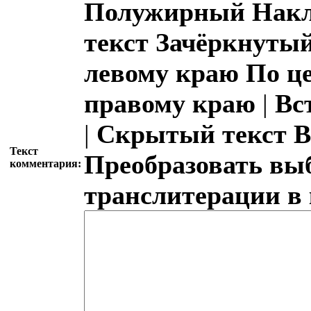
Полужирный
Накл
текст
Зачёркнутый
левому краю
По ц
правому краю
|
Вс
|
Скрытый текст
В
Текст
Преобразовать вы
комментария:
транслитерации в