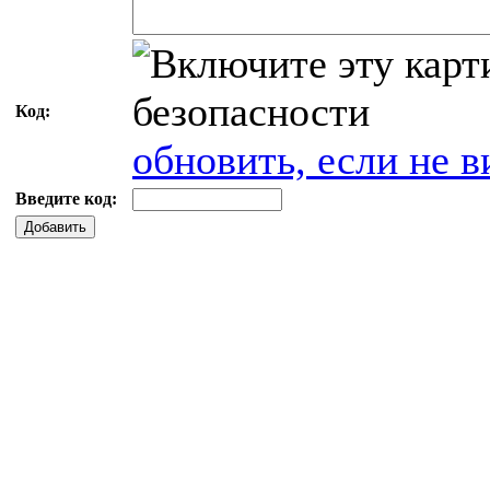
Код:
обновить, если не в
Введите код:
Добавить