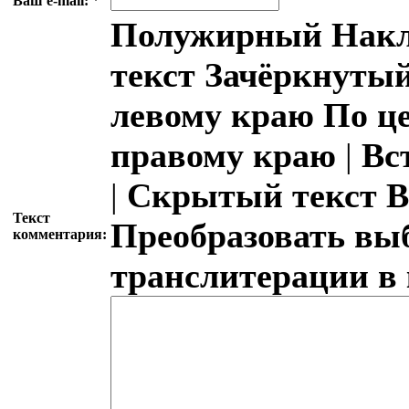
Ваш e-mail:
*
Полужирный
Накл
текст
Зачёркнутый
левому краю
По ц
правому краю
|
Вс
|
Скрытый текст
В
Текст
Преобразовать вы
комментария:
транслитерации в