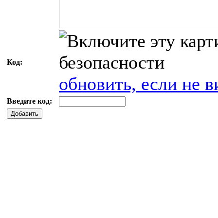
Код:
обновить, если не в
Введите код:
Добавить