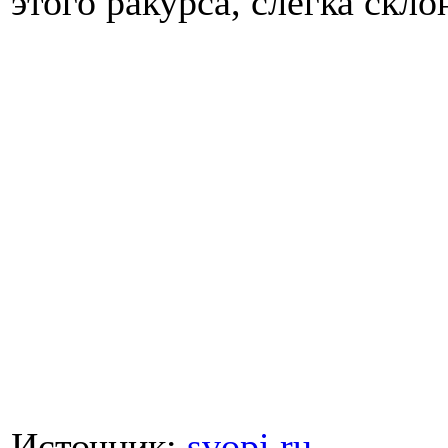
этого ракурса, слегка скло
Источник:
svopi.ru