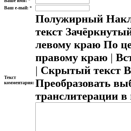
Ваше имя:
*
Ваш e-mail:
*
Полужирный
Накл
текст
Зачёркнутый
левому краю
По ц
правому краю
|
Вс
|
Скрытый текст
В
Текст
Преобразовать вы
комментария:
транслитерации в