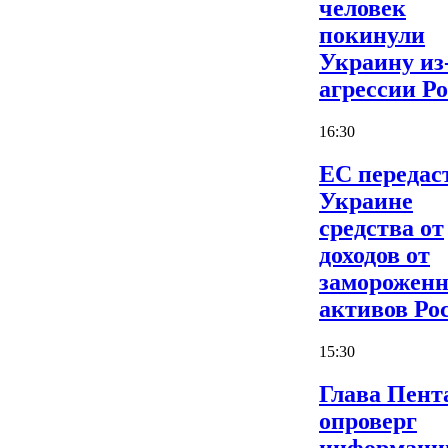
человек
покинули
Украину из
агрессии Р
16:30
ЕС передас
Украине
средства от
доходов от
заморожен
активов Ро
15:30
Глава Пент
опроверг
информаци