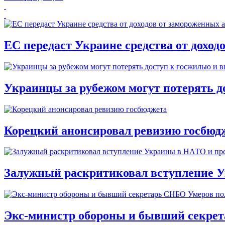
ЕС передаст Украине средства от доход
Украинцы за рубежом могут потерять д
Корецкий анонсировал ревизию госбюд
Залужный раскритиковал вступление У
Экс-министр обороны и бывший секре