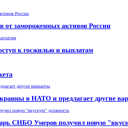
ов от замороженных активов России
оступ к госжилью и выплатам
жета
краины в НАТО и предлагает другие ва
тарь СНБО Умеров получил новую "вкус