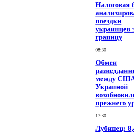
Налоговая 
анализиров
поездки
украинцев 
границу
08:30
Обмен
разведдан
между США
Украиной
возобновил
прежнего у
17:30
Лубинец: 8,