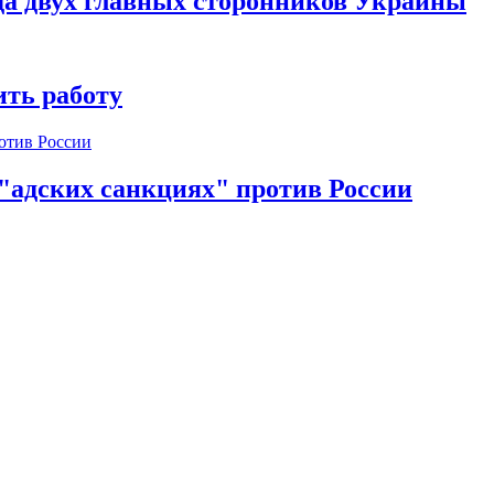
да двух главных сторонников Украины
ть работу
 "адских санкциях" против России