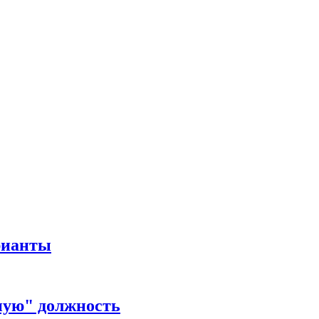
рианты
ную" должность