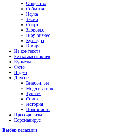
Общество
События
Наука
Техно
Спорт
Здоровье
Шоу-бизнес
Культура
В мире
Из контекста
Без комментариев
Курьезы
Фото
Видео
Другое
Видеоигры
Мода и стиль
Туризм
Семья
История
Полезности
Пресс-релизы
Коронавирус
Выбор
редакции