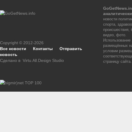
GoGetNews.in
аналитически
новости политик
спорта, здраво
происшествия, 
видео, фото.
Использование
Copyright © 2012-2026
размещённых на
Все новости
Контакты
Отправить
условии размещ
новость
соответствующи
Сделано в
Virtu.All.Design Studio
страницу сайта.