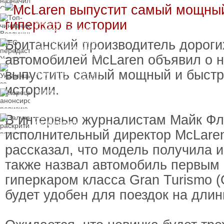
пресечения
Топ-чиновнику
Воздушных сил
вручили подозрение по
делу о растрате более
Британский производитель дороги
ЕС передаст Украине
1 млрд гривен
средства от доходов от
замороженных активов
автомобилей McLaren объявил о 
России
Украинцы за рубежом
выпустить самый мощный и быстр
могут потерять доступ
к госжилью и выплатам
истории.
Корецкий анонсировал
ревизию госбюджета
В интервью журналистам Майк Фл
Залужный
раскритиковал
вступление Украины в
исполнительный директор McLaren
НАТО и предлагает
другие варианты
рассказал, что модель получила 
также назвал автомобиль первым
гиперкаром класса Gran Turismo (
будет удобен для поездок на дли