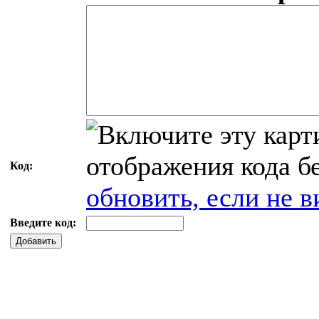
Код:
обновить, если не в
Введите код:
Добавить