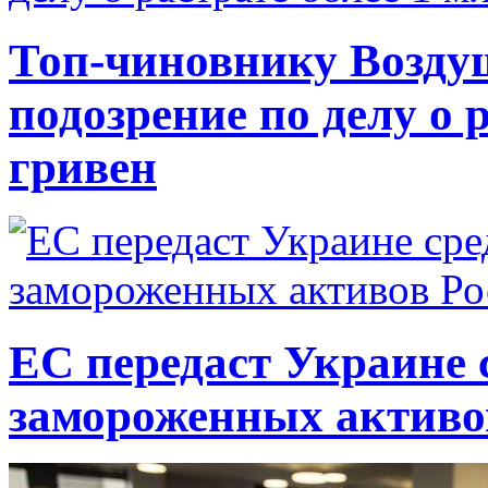
Топ-чиновнику Возду
подозрение по делу о 
гривен
ЕС передаст Украине с
замороженных активо