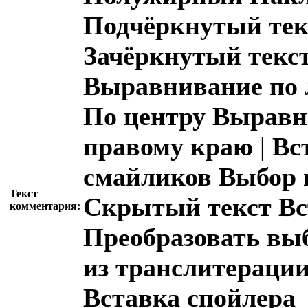
Подчёркнутый тек
Зачёркнутый текс
Выравнивание по 
По центру
Выравн
правому краю
|
Вс
смайликов
Выбор 
Текст
Скрытый текст
Вс
комментария:
Преобразовать вы
из транслитераци
Вставка спойлера