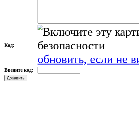
Код:
обновить, если не в
Введите код:
Добавить