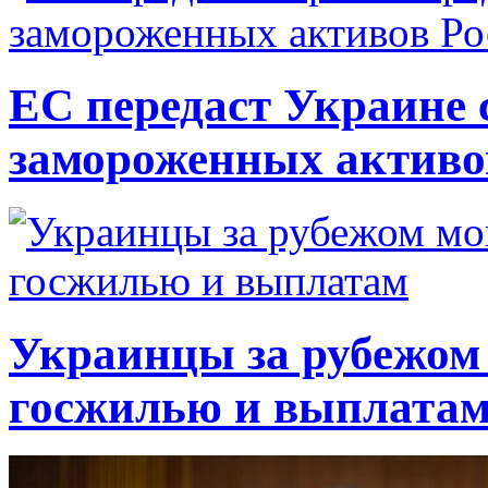
ЕС передаст Украине с
замороженных активо
Украинцы за рубежом 
госжилью и выплата