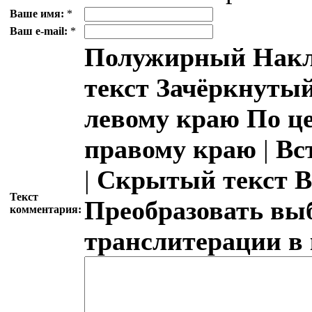
Ваше имя:
*
Ваш e-mail:
*
Полужирный
Накл
текст
Зачёркнутый
левому краю
По ц
правому краю
|
Вс
|
Скрытый текст
В
Текст
Преобразовать вы
комментария:
транслитерации в