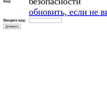
Код:
обновить, если не в
Введите код:
Добавить