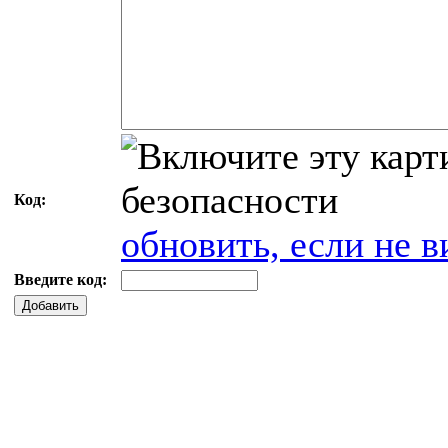
Код:
обновить, если не в
Введите код:
Добавить