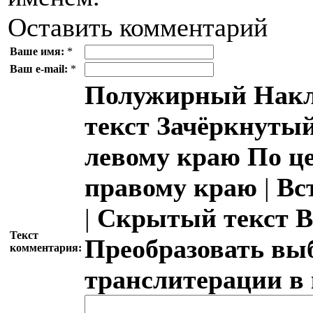
Оставить комментарий
Ваше имя:
*
Ваш e-mail:
*
Полужирный
Накл
текст
Зачёркнутый
левому краю
По ц
правому краю
|
Вс
|
Скрытый текст
В
Текст
Преобразовать вы
комментария:
транслитерации в