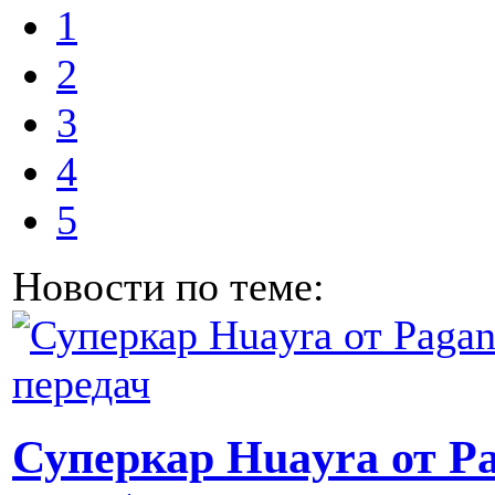
1
2
3
4
5
Новости по теме:
Суперкар Huayra от P