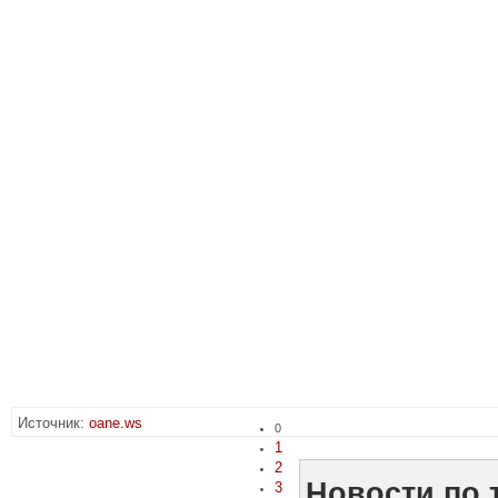
Источник:
oane.ws
0
1
2
Новости по 
3