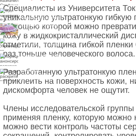
пресечения
Специалисты из Университета Ток
Топ-чиновнику
Воздушных сил
уникальную ультратонкую гибкую п
вручили подозрение по
делу о растрате более
помощью которой можно преврати
ЕС передаст Украине
1 млрд гривен
средства от доходов от
кожу в жидкокристаллический дис
замороженных активов
России
Украинцы за рубежом
отметили, толщина гибкой пленки 
могут потерять доступ
к госжилью и выплатам
раз тоньше человеческого волоса.
Корецкий анонсировал
ревизию госбюджета
Разработанную ультратонкую пле
Залужный
раскритиковал
приклеить на поверхность кожи, н
вступление Украины в
НАТО и предлагает
другие варианты
дискомфорта человек не ощутит.
Члены исследовательской группы 
применяя пленку, которую можно н
можно вести контроль частоты се
сокращений, контролировать уров