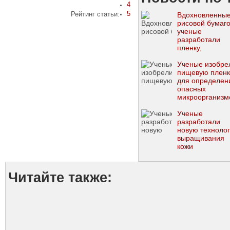
4
5
Рейтинг статьи:
Вдохновленны
рисовой бумаг
ученые
разработали
пленку,
выдерживающ
250°C
Ученые изобре
пищевую пленк
для определен
опасных
микроорганизм
Ученые
разработали
новую техноло
выращивания
кожи
Читайте также: