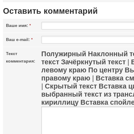
Оставить комментарий
Ваше имя:
*
Ваш e-mail:
*
Полужирный
Наклонный т
Текст
текст
Зачёркнутый текст
|
комментария:
левому краю
По центру
Вы
правому краю
|
Вставка с
|
Скрытый текст
Вставка ц
выбранный текст из транс
кириллицу
Вставка спойл