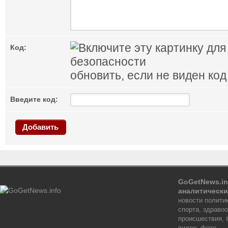
Код:
обновить, если не виден код
Введите код:
Добавить
GoGetNews.in
аналитически
новости политик
спорта, здраво
происшествия, 
видео, фото.