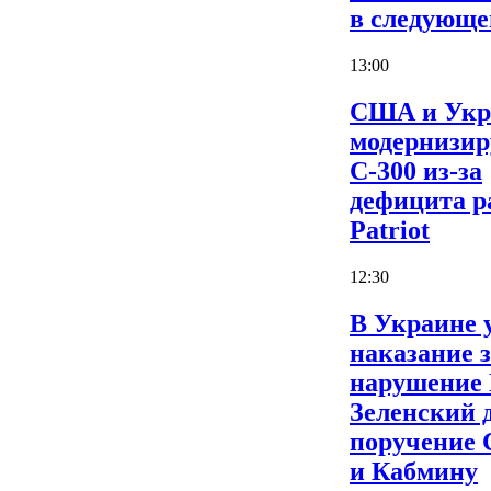
в следующе
13:00
США и Укр
модернизи
С-300 из-за
дефицита р
Patriot
12:30
В Украине 
наказание 
нарушение
Зеленский 
поручение
и Кабмину