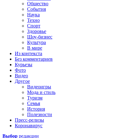
Общество
События
Наука
Техно
Спорт
Здоровье
Шоу-бизнес
Культура
В мире
Из контекста
Без комментариев
Курьезы
Фото
Видео
Другое
Видеоигры
Мода и стиль
Туризм
Семья
История
Полезности
Пресс-релизы
Коронавирус
Выбор
редакции