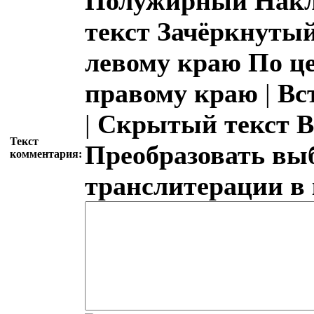
Полужирный
Накл
текст
Зачёркнутый
левому краю
По ц
правому краю
|
Вс
|
Скрытый текст
В
Текст
Преобразовать вы
комментария:
транслитерации в