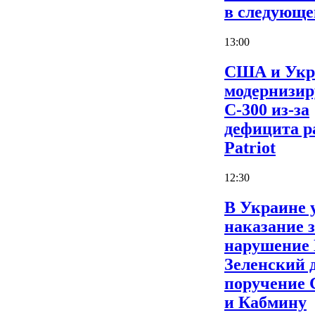
в следующе
13:00
США и Укр
модернизи
С-300 из-за
дефицита р
Patriot
12:30
В Украине 
наказание 
нарушение
Зеленский 
поручение
и Кабмину