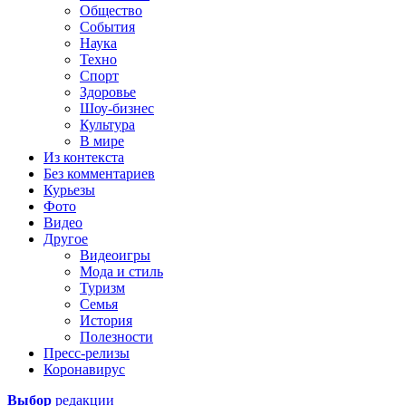
Общество
События
Наука
Техно
Спорт
Здоровье
Шоу-бизнес
Культура
В мире
Из контекста
Без комментариев
Курьезы
Фото
Видео
Другое
Видеоигры
Мода и стиль
Туризм
Семья
История
Полезности
Пресс-релизы
Коронавирус
Выбор
редакции