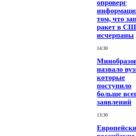
опроверг
информаци
том, что за
ракет в С
исчерпаны
14:30
Минобразо
назвало вуз
которые
поступило
больше все
заявлений
13:30
Европейски
российские