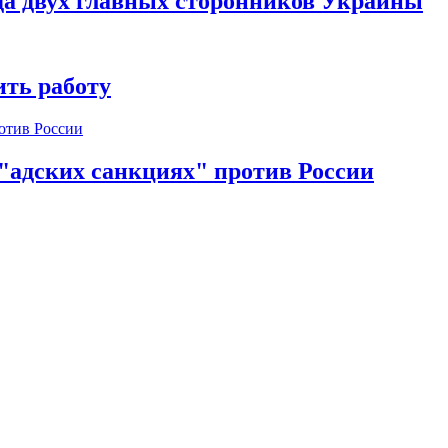
да двух главных сторонников Украины
ть работу
 "адских санкциях" против России