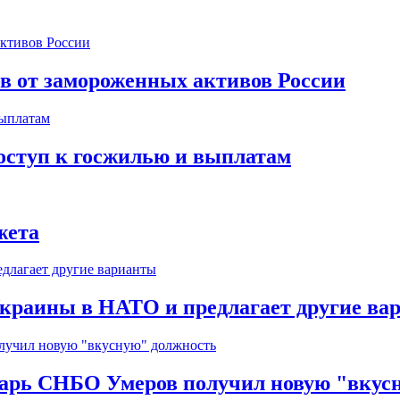
ов от замороженных активов России
оступ к госжилью и выплатам
жета
краины в НАТО и предлагает другие ва
тарь СНБО Умеров получил новую "вкус