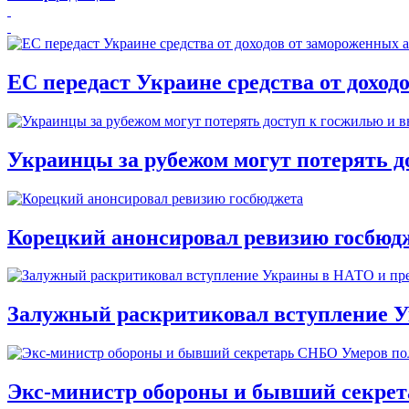
ЕС передаст Украине средства от доход
Украинцы за рубежом могут потерять д
Корецкий анонсировал ревизию госбюд
Залужный раскритиковал вступление У
Экс-министр обороны и бывший секре