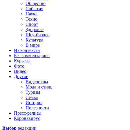
Общество
События
Наука
Техно
Спорт
Здоровье
Шоу-бизнес
Культура
В мире
Из контекста
Без комментариев
Курьезы
Фото
Видео
Другое
Видеоигры
Мода и стиль
Туризм
Семья
История
Полезности
Пресс-релизы
Коронавирус
Выбор
редакции