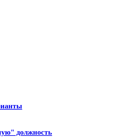
рианты
ную" должность