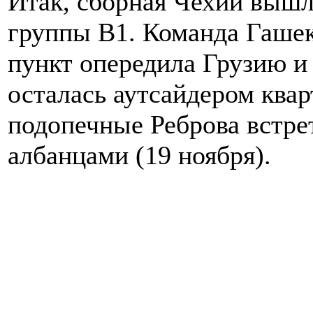
Итак, сборная Чехии выш
группы B1. Команда Гашека
пункт опередила Грузию 
осталась аутсайдером кварт
подопечные Реброва встрет
албанцами (19 ноября).