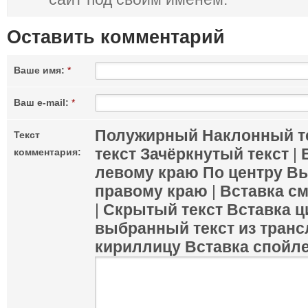
Оставить комментарий
Ваше имя:
*
Ваш e-mail:
*
Полужирный
Наклонный т
Текст
текст
Зачёркнутый текст
|
комментария:
левому краю
По центру
Вы
правому краю
|
Вставка с
|
Скрытый текст
Вставка ц
выбранный текст из транс
кириллицу
Вставка спойл