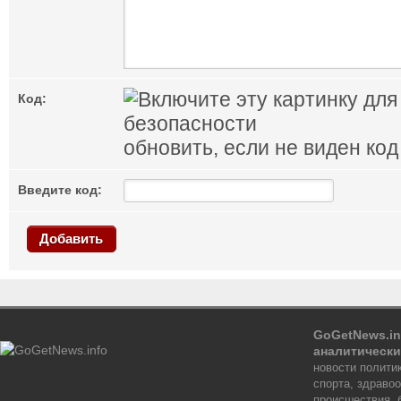
Код:
обновить, если не виден код
Введите код:
Добавить
GoGetNews.in
аналитически
новости политик
спорта, здраво
происшествия, 