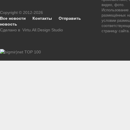
видео, фото.
Использование
Copyright © 2012-2026
размещённых на
Все новости
Контакты
Отправить
условии размещ
новость
соответствующи
Сделано в
Virtu.All.Design Studio
страницу сайта.