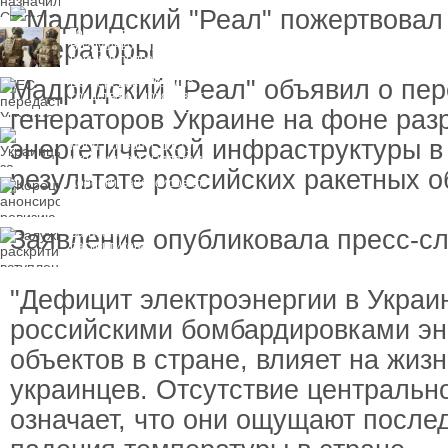
пресечения
Топ-чиновнику
Воздушных сил
вручили подозрение по
делу о растрате более
Мадридский "Реал" объявил о пер
ЕС передаст Украине
1 млрд гривен
средства от доходов от
замороженных активов
генераторов Украине на фоне ра
России
Украинцы за рубежом
энергетической инфраструктуры в
могут потерять доступ
к госжилью и выплатам
результате российских ракетных о
Корецкий анонсировал
ревизию госбюджета
Заявление опубликовала пресс-сл
Залужный
раскритиковал
вступление Украины в
НАТО и предлагает
другие варианты
"Дефицит электроэнергии в Украи
российскими бомбардировками эн
объектов в стране, влияет на жиз
украинцев. Отсутствие центральн
означает, что они ощущают послед