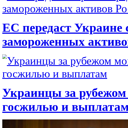
ЕС передаст Украине с
замороженных активо
Украинцы за рубежом 
госжилью и выплата