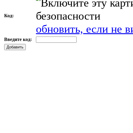
Код:
обновить, если не в
Введите код:
Добавить