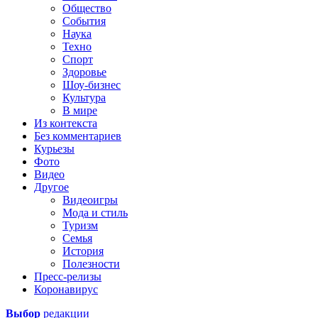
Общество
События
Наука
Техно
Спорт
Здоровье
Шоу-бизнес
Культура
В мире
Из контекста
Без комментариев
Курьезы
Фото
Видео
Другое
Видеоигры
Мода и стиль
Туризм
Семья
История
Полезности
Пресс-релизы
Коронавирус
Выбор
редакции