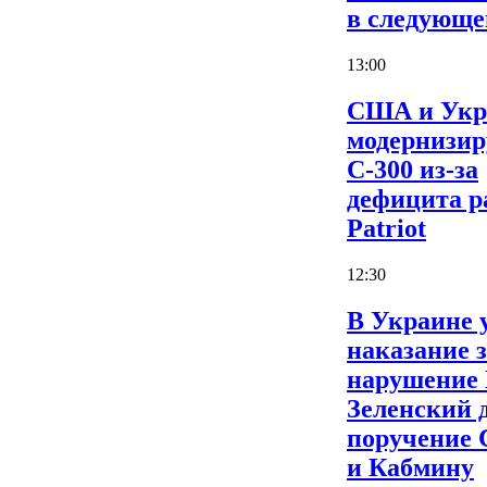
в следующе
13:00
США и Укр
модернизи
С-300 из-за
дефицита р
Patriot
12:30
В Украине 
наказание 
нарушение
Зеленский 
поручение
и Кабмину