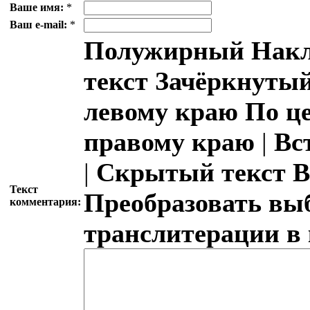
Ваше имя:
*
Ваш e-mail:
*
Полужирный
Накл
текст
Зачёркнутый
левому краю
По ц
правому краю
|
Вс
|
Скрытый текст
В
Текст
Преобразовать вы
комментария:
транслитерации в