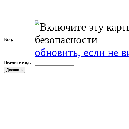
Код:
обновить, если не в
Введите код:
Добавить