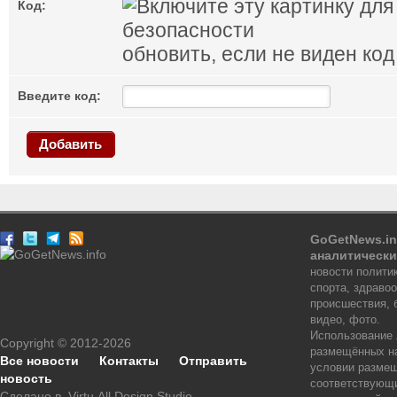
Код:
обновить, если не виден код
Введите код:
Добавить
GoGetNews.in
аналитически
новости политик
спорта, здраво
происшествия, 
видео, фото.
Использование
Copyright © 2012-2026
размещённых на
Все новости
Контакты
Отправить
условии размещ
новость
соответствующи
Сделано в
Virtu.All.Design Studio