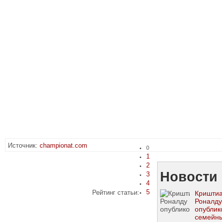
Источник:
championat.com
0
1
2
Новости 
3
4
5
Рейтинг статьи:
Кришти
Роналду
опублик
семейн