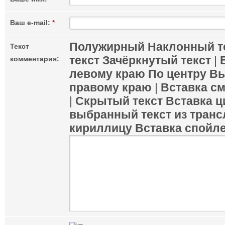
Ваш e-mail:
*
Полужирный
Наклонный т
Текст
текст
Зачёркнутый текст
|
комментария:
левому краю
По центру
Вы
правому краю
|
Вставка с
|
Скрытый текст
Вставка ц
выбранный текст из транс
кириллицу
Вставка спойл