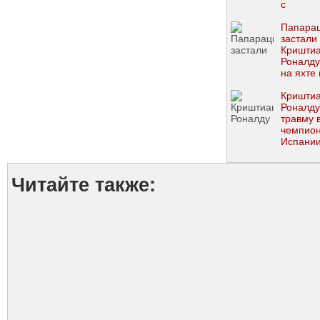
с
новоро
близне
Папара
(ФОТО)
застали
Кришти
Роналду
на яхте
Кришти
Роналду
травму 
чемпио
Испани
Читайте также: