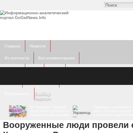
Главное
Новости
Из контекста
Без комментариев
Курьезы
Фото
Видео
Другое
Пресс-релизы
Коронавирус
Выбор
редакции
ЕС передаст Украине
Украинцы за рубежом
средства от доходов от
могут потерять доступ
замороженных активов
к госжилью и выплатам
России
Вооруженные люди провели о