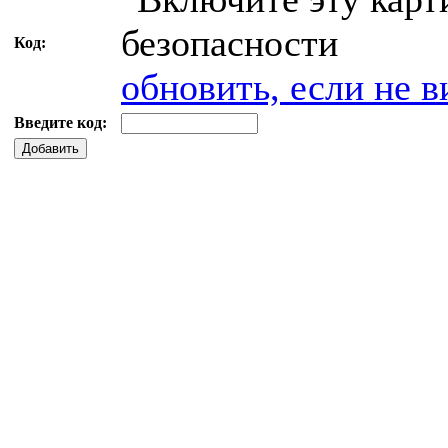
Код:
обновить, если не в
Введите код:
Добавить