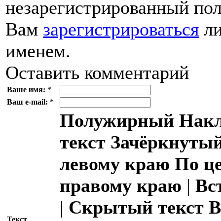
незарегистрированный пол
Вам
зарегистрироваться
ли
именем.
Оставить комментарий
Ваше имя:
*
Ваш e-mail:
*
Полужирный
Накл
текст
Зачёркнутый
левому краю
По ц
правому краю
|
Вс
|
Скрытый текст
В
Текст