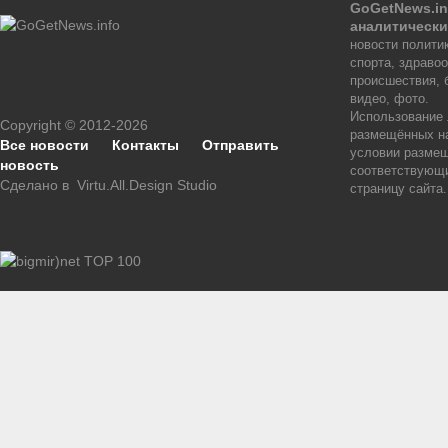
GoGetNews.in
аналитически
новости политик
спорта, здраво
происшествия, 
видео, фото.
Использование
Copyright © 2012-2026
размещённых на
Все новости
Контакты
Отправить
условии размещ
новость
соответствующи
Сделано в
Virtu.All.Design Studio
страницу сайта.