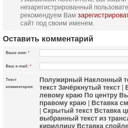
незарегистрированный пользоват
рекомендуем Вам
зарегистрирова
сайт под своим именем.
Оставить комментарий
Ваше имя:
*
Ваш e-mail:
*
Полужирный
Наклонный т
Текст
текст
Зачёркнутый текст
|
комментария:
левому краю
По центру
Вы
правому краю
|
Вставка с
|
Скрытый текст
Вставка ц
выбранный текст из транс
кириллицу
Вставка спойл