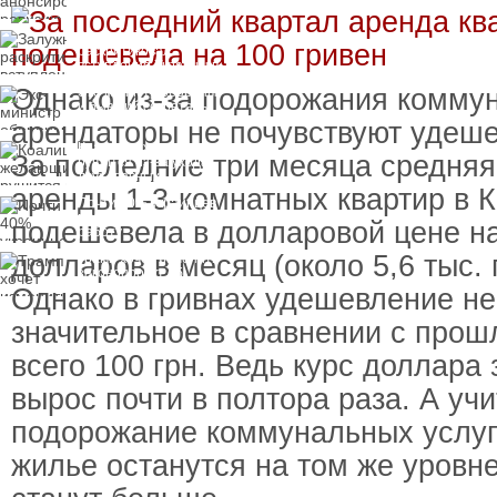
Залужный
раскритиковал
вступление Украины в
НАТО и предлагает
Однако из-за подорожания комму
Экс-министр обороны
другие варианты
и бывший секретарь
СНБО Умеров получил
арендаторы не почувствуют удеш
новую "вкусную"
Коалиция желающих
должность
За последние три месяца средняя
рушится из-за ухода
двух главных
аренды 1-3-комнатных квартир в 
сторонников Украины
Почти 40% украинцев
планируют сменить
подешевела в долларовой цене н
работу
долларов в месяц (около 5,6 тыс. 
Трамп хочет изменить
законопроект об
"адских санкциях"
Однако в гривнах удешевление не
против России
значительное в сравнении с прош
всего 100 грн. Ведь курс доллара 
вырос почти в полтора раза. А уч
подорожание коммунальных услуг
жилье останутся на том же уровне