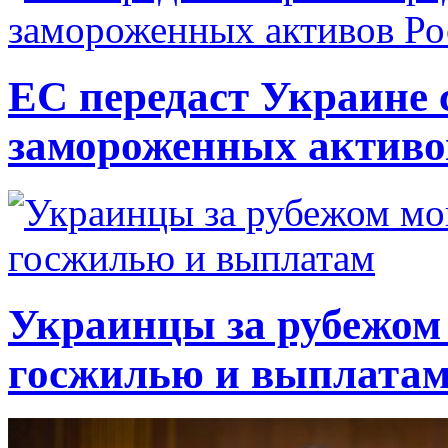
ЕС передаст Украине с
замороженных активо
Украинцы за рубежом 
госжилью и выплата