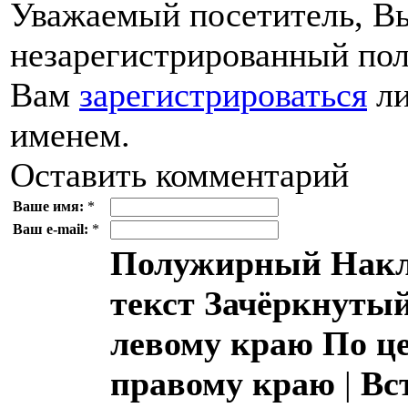
Уважаемый посетитель, Вы
незарегистрированный пол
Вам
зарегистрироваться
ли
именем.
Оставить комментарий
Ваше имя:
*
Ваш e-mail:
*
Полужирный
Накл
текст
Зачёркнутый
левому краю
По ц
правому краю
|
Вс