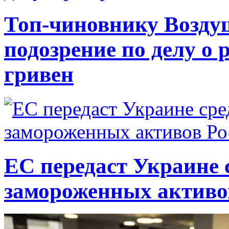
Топ-чиновнику Возду
подозрение по делу о 
гривен
ЕС передаст Украине с
замороженных активо