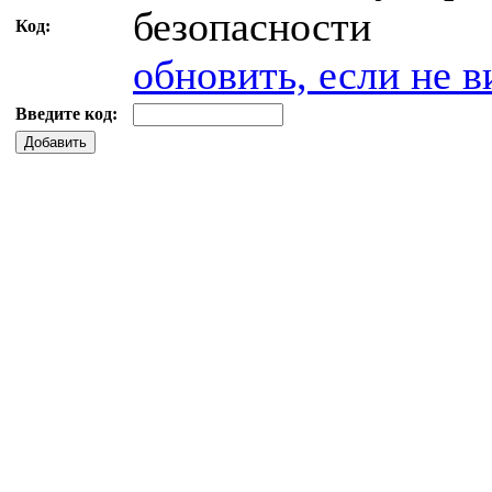
Код:
обновить, если не в
Введите код:
Добавить