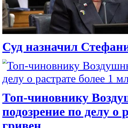
Суд назначил Стефан
Топ-чиновнику Возду
подозрение по делу о 
гривен