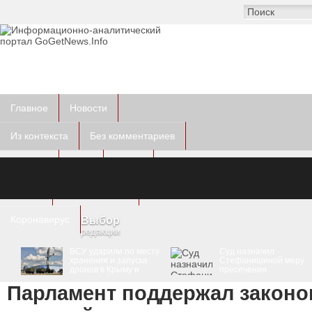
Главное
Новости
Из контекста
Без комментариев
Курьезы
Фото
Видео
Другое
Пресс-релизы
Коронавирус
Выбор
редакции
ВСУ ударили по месту
Суд назначил
хранения и запуска
Стефанишиной меру
дронов в Крыму и
пресечения
вражеской РЛС
Парламент поддержал законо