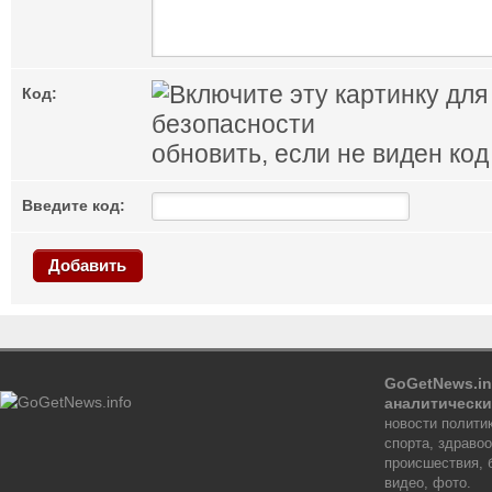
Код:
обновить, если не виден код
Введите код:
Добавить
GoGetNews.in
аналитически
новости политик
спорта, здраво
происшествия, 
видео, фото.