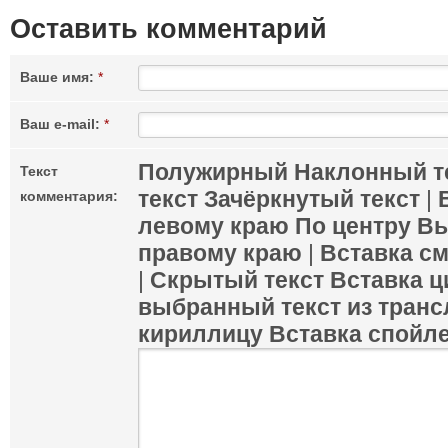
Оставить комментарий
Ваше имя:
*
Ваш e-mail:
*
Полужирный
Наклонный т
Текст
текст
Зачёркнутый текст
|
комментария:
левому краю
По центру
Вы
правому краю
|
Вставка с
|
Скрытый текст
Вставка ц
выбранный текст из транс
кириллицу
Вставка спойл