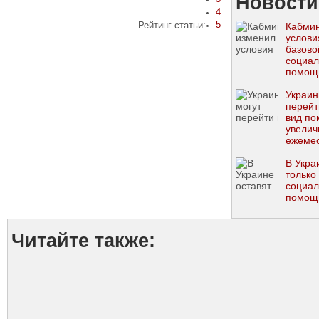
Новости
4
5
Рейтинг статьи:
Кабми
услови
базово
социал
помощ
Украин
перейт
вид по
увелич
ежеме
выпла
В Укра
только
социал
помощ
Читайте также: