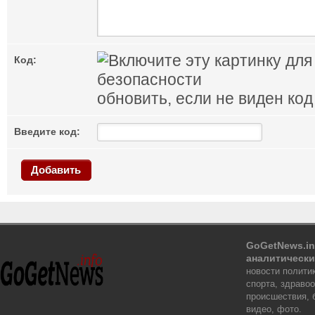
Код:
обновить, если не виден код
Введите код:
Добавить
GoGetNews.in
аналитически
новости политик
спорта, здраво
происшествия, 
видео, фото.