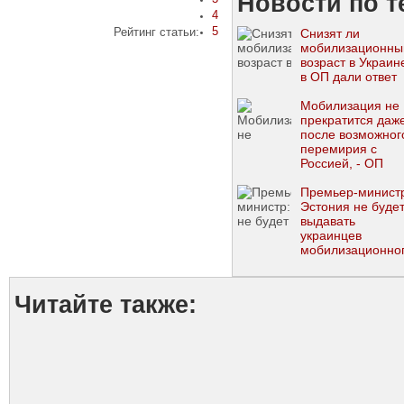
Новости по т
4
5
Рейтинг статьи:
Снизят ли
мобилизационны
возраст в Украин
в ОП дали ответ
Мобилизация не
прекратится даж
после возможног
перемирия с
Россией, - ОП
Премьер-минист
Эстония не буде
выдавать
украинцев
мобилизационно
возраста
Читайте также: