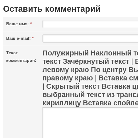
Оставить комментарий
Ваше имя:
*
Ваш e-mail:
*
Полужирный
Наклонный т
Текст
текст
Зачёркнутый текст
|
комментария:
левому краю
По центру
Вы
правому краю
|
Вставка с
|
Скрытый текст
Вставка ц
выбранный текст из транс
кириллицу
Вставка спойл