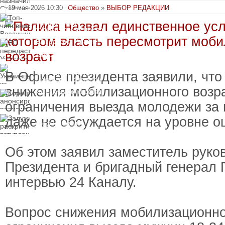
пресечения
19 мая 2026 10:30
Общество
»
ВЫБОР РЕДАКЦИИ
Топ-чиновнику
Воздушных сил
вручили подозрение по
делу о растрате более
ЕС передаст Украине
1 млрд гривен
средства от доходов от
замороженных активов
России
Украинцы за рубежом
В Офисе президента заявили, что
могут потерять доступ
к госжилью и выплатам
снижения мобилизационного возр
Корецкий анонсировал
ревизию госбюджета
ограничения выезда молодежи за 
Залужный
даже не обсуждается на уровне оц
раскритиковал
вступление Украины в
НАТО и предлагает
другие варианты
Об этом заявил заместитель рук
Президента и бригадный генерал 
интервью 24 Каналу.
Вопрос снижения мобилизационно