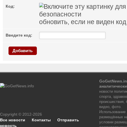
Код:
обновить, если не виден код
Введите код:
Добавить
GoGetNews.in
аналитически
новости политик
спорта, здраво
происшествия, 
видео, фото.
Использование
Copyright © 2012-2026
размещённых на
Все новости
Контакты
Отправить
условии размещ
новость