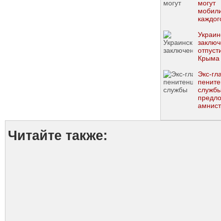
могут
мобили
каждог
осужде
Минюс
Украин
заключ
отпуст
Крыма
Экс-гл
пенит
служб
предл
амнист
тыс. з
Донецк
Луганс
Читайте также:
област