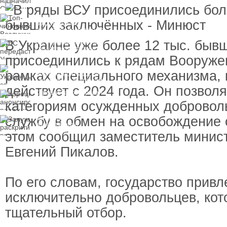
пресечения
Топ-чиновнику
Воздушных сил
вручили подозрение по
делу о растрате более
В Украине уже более 12 тыс. быв
ЕС передаст Украине
1 млрд гривен
средства от доходов от
замороженных активов
присоединились к рядам Вооруже
России
Украинцы за рубежом
рамках специального механизма, 
могут потерять доступ
к госжилью и выплатам
действует с 2024 года. Он позвол
Корецкий анонсировал
ревизию госбюджета
категориям осужденных добровол
службу в обмен на освобождение 
Залужный
раскритиковал
вступление Украины в
этом сообщил заместитель минис
НАТО и предлагает
другие варианты
Евгений Пикалов.
По его словам, государство привл
исключительно добровольцев, кот
тщательный отбор.