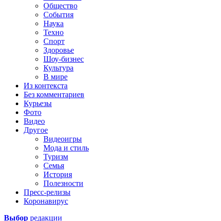
Общество
События
Наука
Техно
Спорт
Здоровье
Шоу-бизнес
Культура
В мире
Из контекста
Без комментариев
Курьезы
Фото
Видео
Другое
Видеоигры
Мода и стиль
Туризм
Семья
История
Полезности
Пресс-релизы
Коронавирус
Выбор
редакции