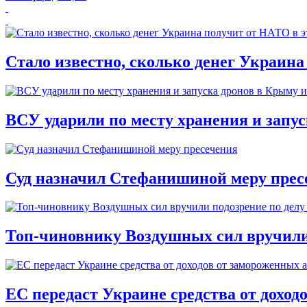
Стало известно, сколько денег Украина
ВСУ ударили по месту хранения и запу
Суд назначил Стефанишиной меру прес
Топ-чиновнику Воздушных сил вручили п
ЕС передаст Украине средства от доход