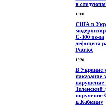
в следующе
13:00
США и Укр
модернизи
С-300 из-за
дефицита р
Patriot
12:30
В Украине 
наказание 
нарушение
Зеленский 
поручение
и Кабмину