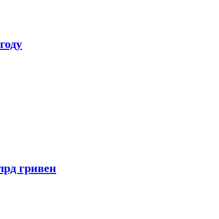
году
лрд гривен