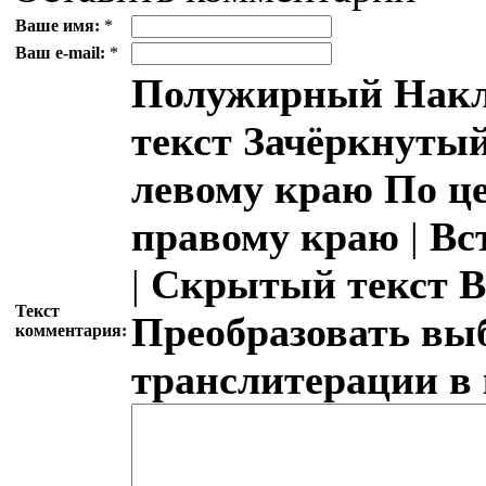
Ваше имя:
*
Ваш e-mail:
*
Полужирный
Накл
текст
Зачёркнутый
левому краю
По ц
правому краю
|
Вс
|
Скрытый текст
В
Текст
Преобразовать вы
комментария:
транслитерации в