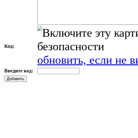
Код:
обновить, если не в
Введите код:
Добавить