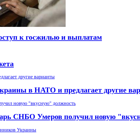
оступ к госжилью и выплатам
жета
краины в НАТО и предлагает другие ва
тарь СНБО Умеров получил новую "вкус