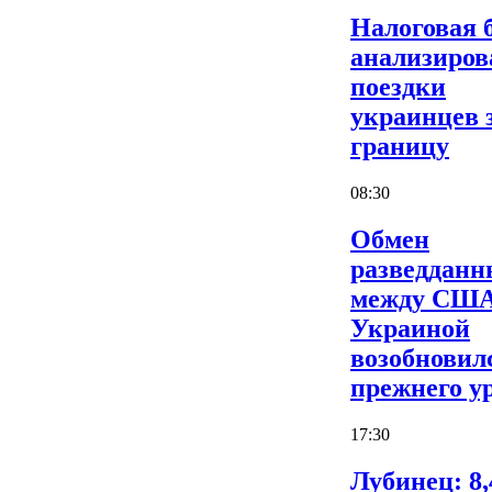
Налоговая 
анализиров
поездки
украинцев 
границу
08:30
Обмен
разведдан
между США
Украиной
возобновил
прежнего у
17:30
Лубинец: 8,