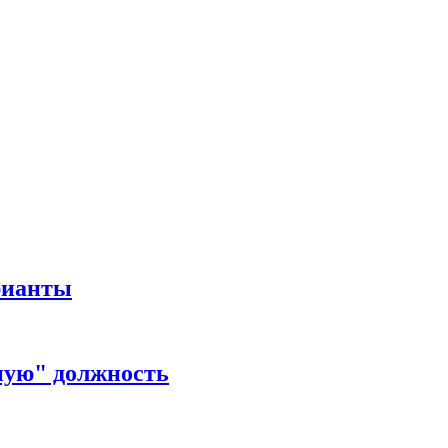
рианты
ную" должность