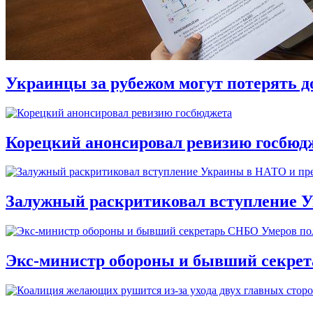
Украинцы за рубежом могут потерять д
Корецкий анонсировал ревизию госбюд
Залужный раскритиковал вступление У
Экс-министр обороны и бывший секре