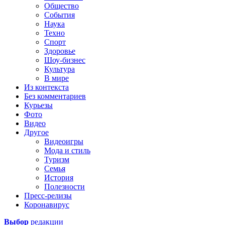
Общество
События
Наука
Техно
Спорт
Здоровье
Шоу-бизнес
Культура
В мире
Из контекста
Без комментариев
Курьезы
Фото
Видео
Другое
Видеоигры
Мода и стиль
Туризм
Семья
История
Полезности
Пресс-релизы
Коронавирус
Выбор
редакции