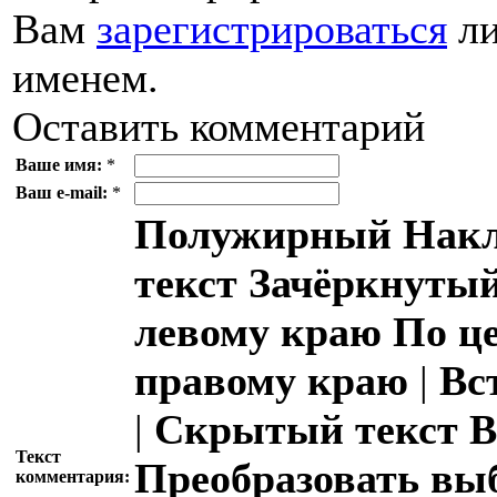
Вам
зарегистрироваться
ли
именем.
Оставить комментарий
Ваше имя:
*
Ваш e-mail:
*
Полужирный
Накл
текст
Зачёркнутый
левому краю
По ц
правому краю
|
Вс
|
Скрытый текст
В
Текст
Преобразовать вы
комментария: