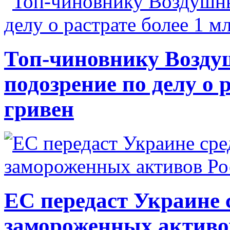
Топ-чиновнику Возду
подозрение по делу о 
гривен
ЕС передаст Украине с
замороженных активо