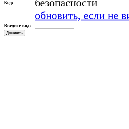
Код:
обновить, если не в
Введите код:
Добавить