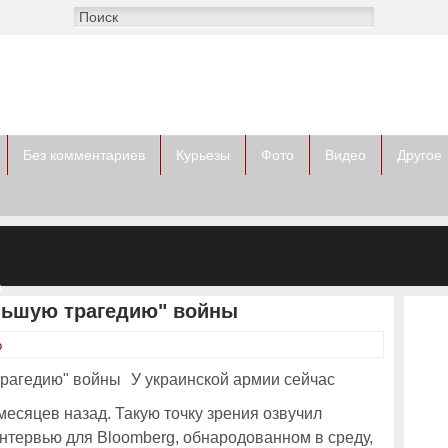
Без комментариев
Курьезы
Фото
Видео
Другое
а
ом
льшую трагедию" войны
о
У украинской армии сейчас
есяцев назад. Такую точку зрения озвучил
нтервью для Bloomberg, обнародованном в среду,