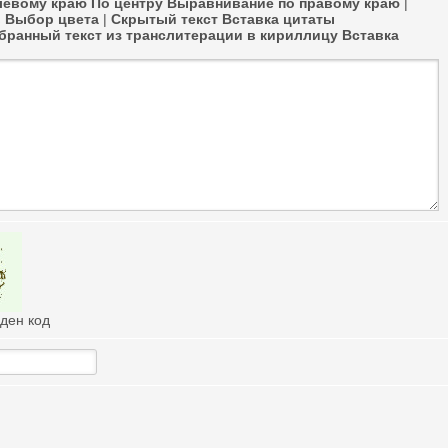
левому краю
По центру
Выравнивание по правому краю
|
в
Выбор цвета
|
Скрытый текст
Вставка цитаты
ранный текст из транслитерации в кириллицу
Вставка
иден код