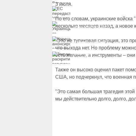
вручили подозрение по
3 июля.
делу о растрате более
ЕС передаст Украине
1 млрд гривен
средства от доходов от
замороженных активов
По его словам, украинские войска 
России
Украинцы за рубежом
несколько месяцев назад, а новое 
могут потерять доступ
к госжилью и выплатам
Корецкий анонсировал
"Это не тупиковая ситуация, это п
ревизию госбюджета
что выхода нет. Но проблему можно
Залужный
есть желание, а инструменты – они
раскритиковал
вступление Украины в
НАТО и предлагает
Также он высоко оценил пакет пом
другие варианты
США, но подчеркнул, что военная 
"Это самая большая трагедия это
мы действительно долго, долго, дол