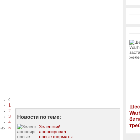
0
1
Шес
2
War
3
Новости по теме:
бит
4
тре
Зеленский
5
ьи:
анонсировал
новые форматы