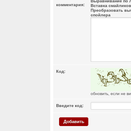
Выравнивание по 
комментария:
Вставка смайлико
Преобразовать выб
спойлера
Код:
обновить, если не в
Введите код:
Добавить