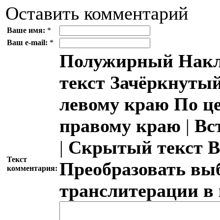
Оставить комментарий
Ваше имя:
*
Ваш e-mail:
*
Полужирный
Накл
текст
Зачёркнутый
левому краю
По ц
правому краю
|
Вс
|
Скрытый текст
В
Текст
Преобразовать вы
комментария:
транслитерации в