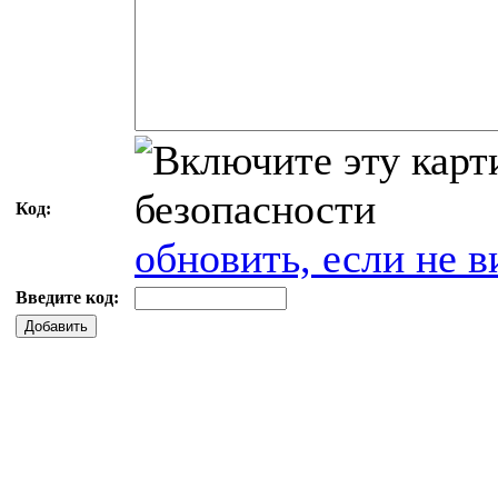
Код:
обновить, если не в
Введите код:
Добавить