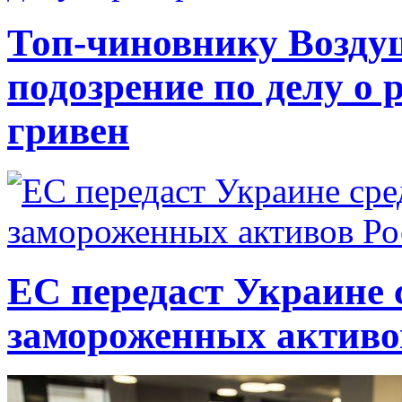
Топ-чиновнику Возду
подозрение по делу о 
гривен
ЕС передаст Украине с
замороженных активо