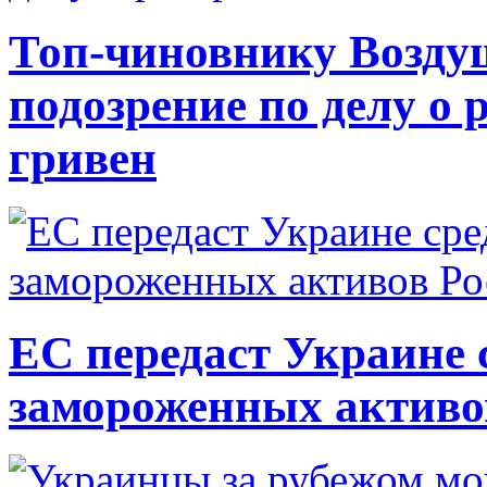
Топ-чиновнику Возду
подозрение по делу о 
гривен
ЕС передаст Украине с
замороженных активо