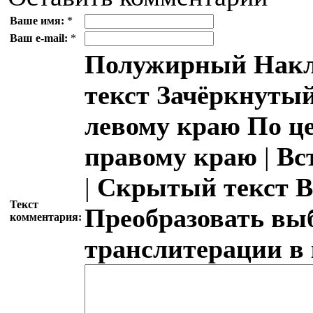
Ваше имя:
*
Ваш e-mail:
*
Полужирный
Накл
текст
Зачёркнутый
левому краю
По ц
правому краю
|
Вс
|
Скрытый текст
В
Текст
Преобразовать вы
комментария:
транслитерации в