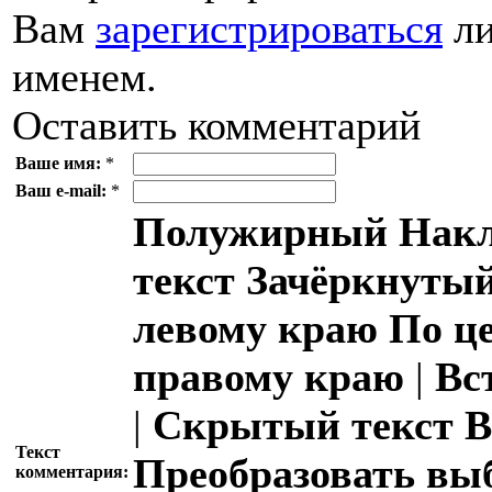
Вам
зарегистрироваться
ли
именем.
Оставить комментарий
Ваше имя:
*
Ваш e-mail:
*
Полужирный
Накл
текст
Зачёркнутый
левому краю
По ц
правому краю
|
Вс
|
Скрытый текст
В
Текст
Преобразовать вы
комментария: