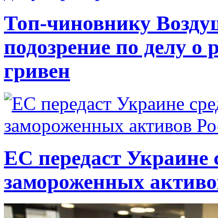
Топ-чиновнику Возду
подозрение по делу о 
гривен
ЕС передаст Украине с
замороженных активо