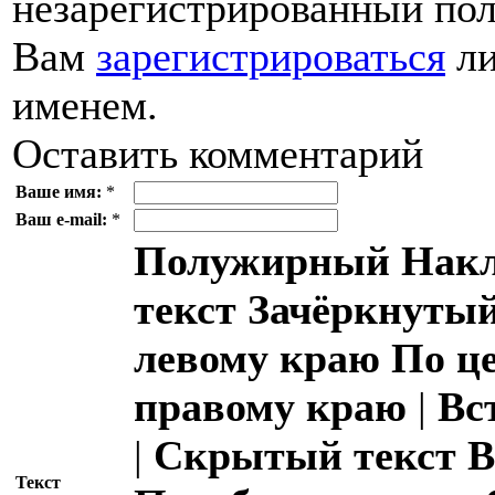
незарегистрированный пол
Вам
зарегистрироваться
ли
именем.
Оставить комментарий
Ваше имя:
*
Ваш e-mail:
*
Полужирный
Накл
текст
Зачёркнутый
левому краю
По ц
правому краю
|
Вс
|
Скрытый текст
В
Текст