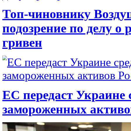
Топ-чиновнику Возду
подозрение по делу о 
гривен
ЕС передаст Украине с
замороженных активо