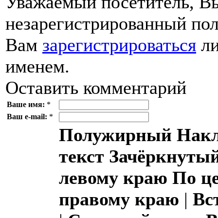
Уважаемый посетитель, Вы
незарегистрированный пол
Вам
зарегистрироваться
ли
именем.
Оставить комментарий
Ваше имя:
*
Ваш e-mail:
*
Полужирный
Накл
текст
Зачёркнутый
левому краю
По ц
правому краю
|
Вс