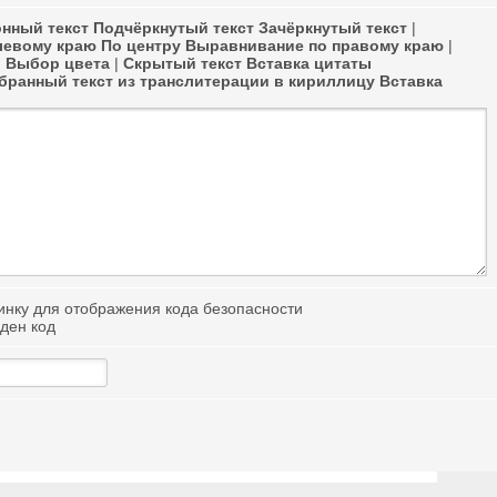
нный текст
Подчёркнутый текст
Зачёркнутый текст
|
левому краю
По центру
Выравнивание по правому краю
|
в
Выбор цвета
|
Скрытый текст
Вставка цитаты
ранный текст из транслитерации в кириллицу
Вставка
иден код