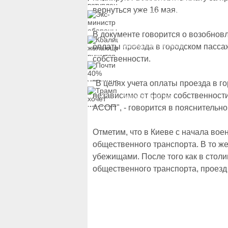
вступление Украины в
НАТО и предлагает
вернуться уже 16 мая.
Экс-министр обороны
другие варианты
и бывший секретарь
СНБО Умеров получил
новую "вкусную"
В документе говорится о возобнов
Коалиция желающих
должность
рушится из-за ухода
оплаты проезда в городском пасса
двух главных
собственности.
сторонников Украины
Почти 40% украинцев
планируют сменить
работу
"В целях учета оплаты проезда в 
Трамп хочет изменить
независимо от форм собственност
законопроект об
"адских санкциях"
АСОП", - говорится в пояснительно
против России
Отметим, что в Киеве с начала во
общественного транспорта. В то ж
убежищами. После того как в стол
общественного транспорта, проезд