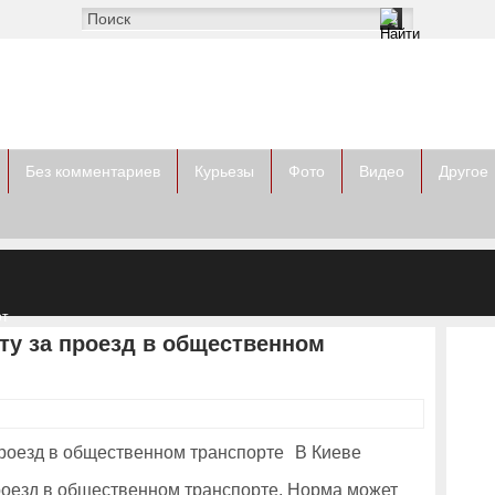
Без комментариев
Курьезы
Фото
Видео
Другое
от
ов
ту за проезд в общественном
В Киеве
роезд в общественном транспорте. Норма может