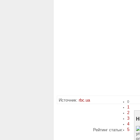
Источник:
rbc.ua
0
1
2
3
Н
4
5
Рейтинг статьи: