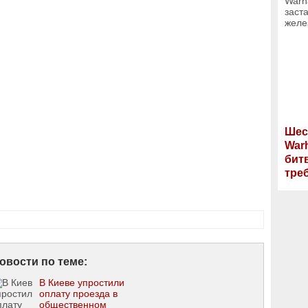
Шес
War
бит
тре
овости по теме:
В Киеве упростили
оплату проезда в
общественном