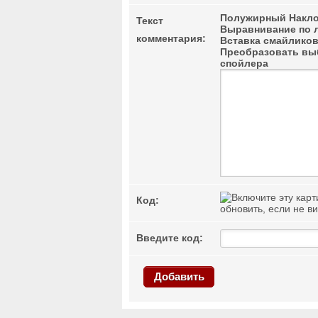
Полужирный
Накло
Текст
Выравнивание по 
комментария:
Вставка смайлико
Преобразовать выб
спойлера
Код:
обновить, если не в
Введите код:
Добавить