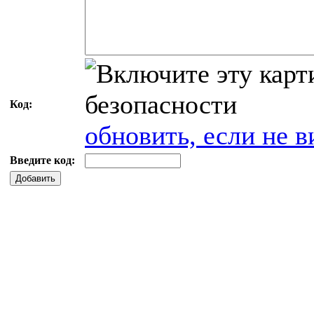
Код:
обновить, если не в
Введите код:
Добавить