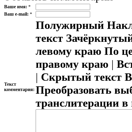
Ваше имя:
*
Ваш e-mail:
*
Полужирный
Накл
текст
Зачёркнутый
левому краю
По ц
правому краю
|
Вс
|
Скрытый текст
В
Текст
Преобразовать вы
комментария:
транслитерации в