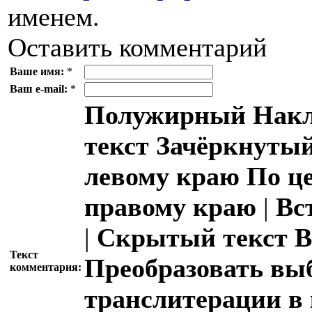
именем.
Оставить комментарий
Ваше имя:
*
Ваш e-mail:
*
Полужирный
Накл
текст
Зачёркнутый
левому краю
По ц
правому краю
|
Вс
|
Скрытый текст
В
Текст
Преобразовать вы
комментария:
транслитерации в