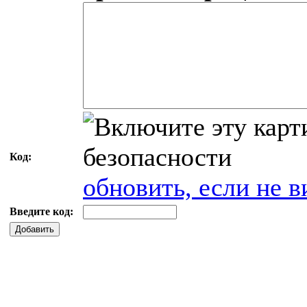
Код:
обновить, если не в
Введите код:
Добавить