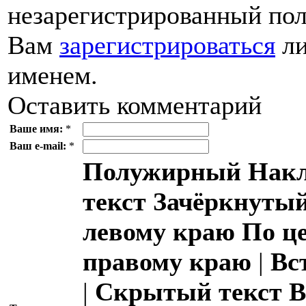
незарегистрированный пол
Вам
зарегистрироваться
ли
именем.
Оставить комментарий
Ваше имя:
*
Ваш e-mail:
*
Полужирный
Накл
текст
Зачёркнутый
левому краю
По ц
правому краю
|
Вс
|
Скрытый текст
В