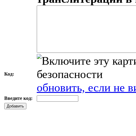
Код:
обновить, если не в
Введите код:
Добавить