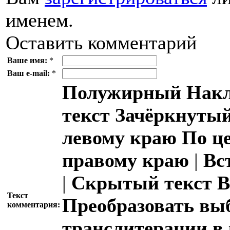
именем.
Оставить комментарий
Ваше имя:
*
Ваш e-mail:
*
Полужирный
Накл
текст
Зачёркнутый
левому краю
По ц
правому краю
|
Вс
|
Скрытый текст
В
Текст
Преобразовать вы
комментария:
транслитерации в