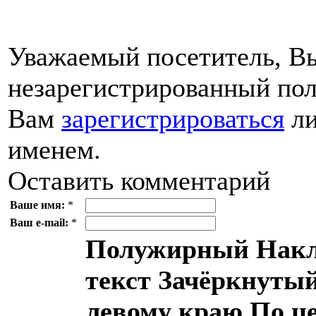
Уважаемый посетитель, Вы
незарегистрированный пол
Вам
зарегистрироваться
ли
именем.
Оставить комментарий
Ваше имя:
*
Ваш e-mail:
*
Полужирный
Накл
текст
Зачёркнутый
левому краю
По ц