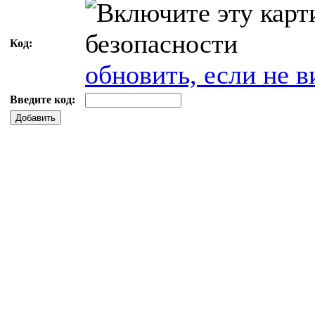
Код:
обновить, если не в
Введите код:
Добавить