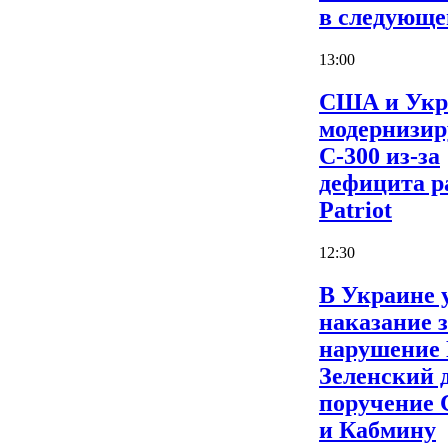
в следующе
13:00
США и Укр
модернизи
С-300 из-за
дефицита р
Patriot
12:30
В Украине 
наказание 
нарушение
Зеленский 
поручение
и Кабмину