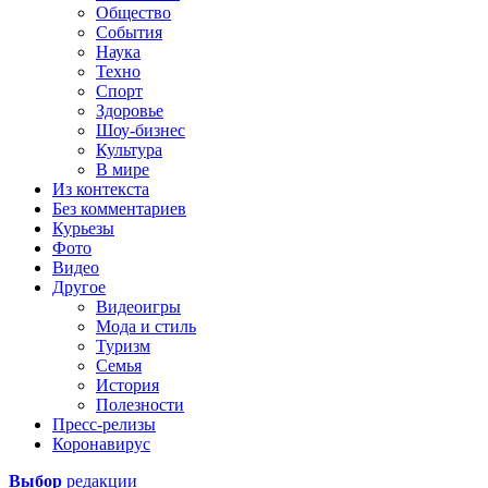
Общество
События
Наука
Техно
Спорт
Здоровье
Шоу-бизнес
Культура
В мире
Из контекста
Без комментариев
Курьезы
Фото
Видео
Другое
Видеоигры
Мода и стиль
Туризм
Семья
История
Полезности
Пресс-релизы
Коронавирус
Выбор
редакции