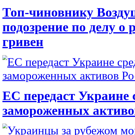
Топ-чиновнику Возду
подозрение по делу о 
гривен
ЕС передаст Украине с
замороженных активо